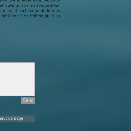
faire une analyse géobiologique
 retrouvé un sommeil réparateur
nsomnies et certainement de mes
e sérieux de Mr Holfert qui a su
ire ci dessous.
Send
haut de page