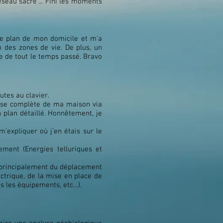
réseau sacré"... Fini les moments
le plan de mon domicile et m'a
 des zones de vie. De plus, un
re de tout le temps passé. Bravo
utes au clavier.
alyse complète de ma maison via
 plan détaillé. Honnêtement, je
expliquer où j’en étais sur le
ment (Energies telluriques et
t principalement du déplacement
ectrique, de la mise en place de
us les équipements, etc…).