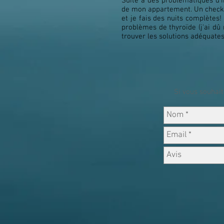
Suite à des problématiques d'i
de mon appartement. Un check c
et je fais des nuits complètes
problèmes de thyroïde (j'ai dû 
trouver les solutions adéquates
Si vous souhait