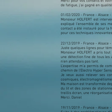
Merci pour vos conseils et votre
de fatigue, j'ai gagné en quali
01/02/2020 - France - Alsace 
Monsieur HOLFERT est interven
expliqué l'ensemble de ses me
contact a été instauré pour la 
pour ces techniques innovantes
22/12/2019 - France - Alsace 
Juste quelques lignes pour témo
Monsieur HOLFERT a pris tout l
une détection fine de tous les
n’en attendais pas tant.
L’expertise m’a permis de com
chemin de l’Electro Hyper Sensib
Je veux aussi relever ses co
cosmiques, électromagnétisme et
Ma maison est transformée depu
du lit et des zones de stationn
treillis écran, une réorganisat
Merci. Daniel
19/11/2019 - France - Alsace 