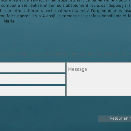
nsomnies et de santé, j'ai fait appel au service de Mr Holfert pour 
omplet a été réalisé, et j'en suis absolument ravie, car depuis j'ai
! Car en effet différents perturbateurs étaient à l'origine de mes i
me faire opérer il y a 4 ans)! Je remercie le professionnalisme et l
 ! Marie
ez rajouter votre propre témoignage, vous pouvez utiliser le formula
Retour en 