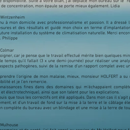
 disponibilité. Suite à votre bilan, j'ai déplacé mon bureau sur le "
té de concentration, mon épaule se porte mieux également. Lidia
- Wintzenheim
u à mon domicile avec professionnalisme et passion. Il a dressé 
sures et des résultats et guidé mon choix en terme d'implantation
future installation du système de climatisation naturelle. Merci enco
. Philippe
- Colmar
igner, car je pense que le travail effectué mérite bien quelques min
e temps qu’il fallait (3 x une demi-journée) pour réaliser une an
 aspects pathogènes, suivi de la remise d’un rapport complet avec un
prendre l’origine de mon malaise, mieux, monsieur HOLFERT a su m’
ilité et je l’en remercie.
nnaissances fines dans des domaines qui m’échappaient complète
 électrotechnique), ainsi que son talent pour les explications.
is que tous les correctifs ont été appliqués. Dans mon cas il s’agi
ement, et d’un travail de fond sur la mise à la terre et le câblage él
ion complète du bureau avec un blindage et une mise à la terre de to
- Mulhouse