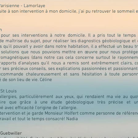
Parisienne - Lamorlaye
ite à son intervention à mon domicile, j'ai pu retrouver le sommeil 
n
pour ses interventions à notre domicile. Il a pris tout le temps
e maîtrise du sujet, pour réaliser les diagnostics géobiologique et
 qu'il pouvait y avoir dans notre habitation, il a effectué un beau t
s solutions que nous pouvions mettre en œuvre pour nous protéger
romagnétiques (dans notre cas cela concerne surtout le rayonneme
s rapports d'analyses qu'il nous a remis sont extrêmement clairs, 
r ses précieux conseils, ses explications passionnées et passionnant
 recommande chaleureusement et sans hésitation à toute person
 de son lieu de vie. Céline
 St Louis
lergies, particulièrement aux yeux, qui rendaient ma vie au quotidi
dire que grâce à une étude géobiologique très précise et un 
avec efficacité l’origine de l’allergie.
intervention et je garde Monsieur Holfert comme personne de référen
ravail et tout le temps consacré! Nadia
 Guebwiller