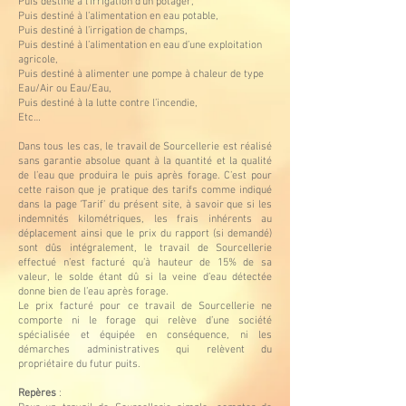
Puis destiné à l’irrigation d’un potager,
Puis destiné à l’alimentation en eau potable,
Puis destiné à l’irrigation de champs,
Puis destiné à l’alimentation en eau d’une exploitation
agricole,
Puis destiné à alimenter une pompe à chaleur de type
Eau/Air ou Eau/Eau,
Puis destiné à la lutte contre l’incendie,
Etc…
Dans tous les cas, le travail de Sourcellerie est réalisé
sans garantie absolue quant à la quantité et la qualité
de l’eau que produira le puis après forage. C’est pour
cette raison que je pratique des tarifs comme indiqué
dans la page ‘Tarif’ du présent site, à savoir que si les
indemnités kilométriques, les frais inhérents au
déplacement ainsi que le prix du rapport (si demandé)
sont dûs intégralement, le travail de Sourcellerie
effectué n’est facturé qu’à hauteur de 15% de sa
valeur, le solde étant dû si la veine d’eau détectée
donne bien de l’eau après forage.
Le prix facturé pour ce travail de Sourcellerie ne
comporte ni le forage qui relève d’une société
spécialisée et équipée en conséquence, ni les
démarches administratives qui relèvent du
propriétaire du futur puits.
Repères
: