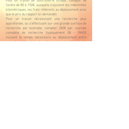
Pour un travail de Sourcellerie simple, compter de
l’ordre de 80 à 150€, auxquels s’ajoutent les indemnités
kilométriques, les frais inhérents au déplacement ainsi
que le prix du rapport (si demandé).
Pour un travail nécessitant une recherche plus
approfondie, ou s’effectuant sur une grande surface de
recherche par exemple, compter 280€ par Journée
complète de recherche (typiquement 08 - 18H00
incluant le temps nécessaire au déplacement entre
mon domicile et le lieu des recherches), auxquels
s’ajoutent les indemnités kilométriques, les frais
inhérents au déplacement ainsi que le prix du rapport
(si demandé).
Le rapport détaillé (si demandé) est facturé 100€.
Je pense qu’il est également utile de rappeler que la
décision de forer un puis n’est pas anodine, et qu’il est
obligatoire de consulter et de déclarer votre projet
auprès des exploitants de réseaux souterrains, par le
biais du site
http://protys.fr/
Par ailleurs, pour un prélèvement d’eau souterraine à
usage domestique, une déclaration en Mairie est
également obligatoire, et ce, 1 mois au moins avant le
début des travaux. Le formulaire CERFA N° 13837*02
est prévu à cette fin.
Vers page 'Tarif'