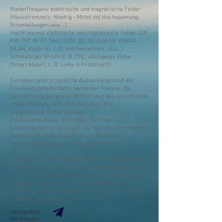
Niederfrequenz elektrische und magnetische Felder
(Hausstromnetz, Niedrig - Mittel ind Hochspannung
Stromleitungen usw...)
Hochfrequenz elektrische und magnetische Felder (CB,
FM, TNT, Wi-Fi, Dect, GSM, 3G, 4G, bald 5G, WIMAX,
WLAN, Radar für Luft und Seeverkehr, usw...)
Schmutziger Strom (z. B. CPL, intelligente Zähler
[Smart Meter], z. B. Linky in Frankreich)
Sie haben unterschiedliche Auswirkungen auf die
Personen und erfordern, nach einer Analyse, die
Durchführung geeigneter Maßnahmen wie zum Beispile
eine Entfernung, Schutzmaßnahmen, eine
angemessene Dämpfung usw...
Die Zunahme dieser Störungen, die unseren
Lebensräumen so nah liegen, ist höchstwahrscheinlich
die Ursache für die Explosion von Allergien,
Hyperaktivität, Elektro-hyperempfindlichkeit.
​Die Analyse und Erkennung dieser Störungen erfolgt
nicht mit den alten Werkzeugen des Rutengängers (es
sei denn, in einigen Fällen wird eine Lecher-Antenne
verwendet), sondern erfordert eine spezielle
Ausrüstung (die regelmäßig auf den neuesten Stand
gebracht werden muss),
Verwendete
Werkzeuge