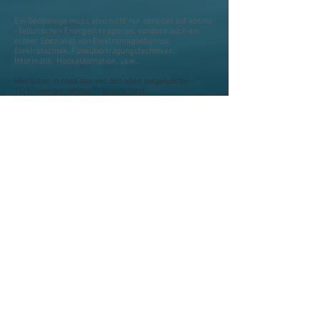
Ein Geobiologe muss also nicht nur sensibel auf kosmo
- tellurischen Energien reagieren, sondern auch ein
echter Spezialist von Elektromagnetismus,
Elektrotechnik, Funkübertragungstechniken,
Informatik, Hausautomation, usw...
Hierunten in rosa das von den oben aufgeführten
Techniken betroffene Frequenzband
Elektromagnetisches Spektrum, Quelle
Wikipedia
Ein Geobiolog muss also nicht nur sensibel auf kosmo -
tellurischen Energien reagieren, sondern auch ein
echter Spezialist von Elektromagnetismus,
Elektrotechnik, Funkübertragungstechniken,
Informatik, Hausautomation, usw...
Verwendete
Werkzeuge