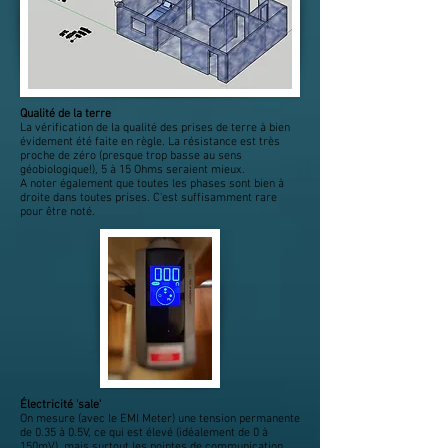
Qualité de la terre
La vérification de la qualité des prises de terre à bien
évidement été faite en règle. La résistance est très
proche de zéro (presque trop basse au sens
géobiologique!), 5 à 15 Ohms seraient mieux.
A noter également que toutes les phases sont bien à
droite dans toutes prises. C'est suffisamment rare
pour être noté.
Électricité 'sale'
On mesure (avec le EMI Meter) une tension permanente
de 0.35 à 0.5V, ce qui est élevé (idéalement de 0 à
150mV), mais surtout les pointes de communication