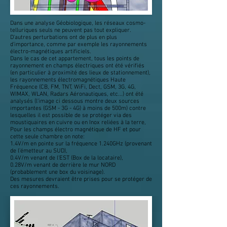
Dans une analyse Géobiologique, les réseaux cosmo-
telluriques seuls ne peuvent pas tout expliquer.
D'autres perturbations ont de plus en plus
d'importance, comme par exemple les rayonnements
électro-magnétiques artificiels.
Dans le cas de cet appartement, tous les points de
rayonnement en champs électriques ont été vérifiés
(en particulier à proximité des lieux de stationnement),
les rayonnements électromagnétiques Haute
Fréquence (CB, FM, TNT, WiFi, Dect, GSM, 3G, 4G,
WIMAX, WLAN, Radars Aéronautiques, etc...) ont été
analysés (l'image ci dessous montre deux sources
importantes (GSM - 3G - 4G) à moins de 500m) contre
lesquelles il est possible de se protéger via des
moustiquaires en cuivre ou en Inox reliées à la terre,
Pour les champs électro magnétique de HF et pour
cette seule chambre on note:
1.4V/m en pointe sur la fréquence 1.240GHz (provenant
de l’émetteur au SUD),
0.4V/m venant de l'EST (Box de la locataire),
0.28V/m venant de derrière le mur NORD
(probablement une box du voisinage).
Des mesures devraient être prises pour se protéger de
ces rayonnements.