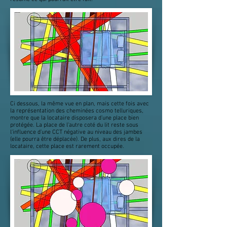
Ci dessous, la même vue en plan, mais cette fois avec
la représentation des cheminées cosmo telluriques,
montre que la locataire disposera d'une place bien
protégée. La place de l'autre coté du lit reste sous
l'influence d'une CCT négative au niveau des jambes
(elle pourra être déplacée). De plus, aux dires de la
locataire, cette place est rarement occupée.