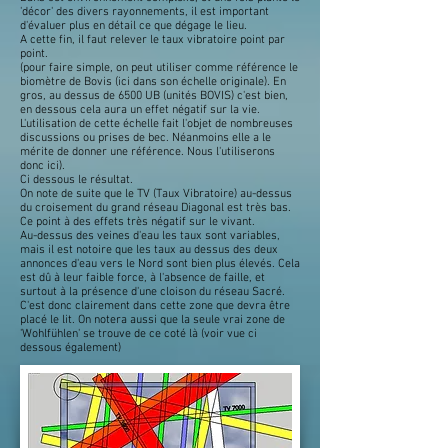
'décor' des divers rayonnements, il est important
d'évaluer plus en détail ce que dégage le lieu.
A cette fin, il faut relever le taux vibratoire point par
point.
(pour faire simple, on peut utiliser comme référence le
biomètre de Bovis (ici dans son échelle originale). En
gros, au dessus de 6500 UB (unités BOVIS) c'est bien,
en dessous cela aura un effet négatif sur la vie.
L'utilisation de cette échelle fait l'objet de nombreuses
discussions ou prises de bec. Néanmoins elle a le
mérite de donner une référence. Nous l'utiliserons
donc ici).
Ci dessous le résultat.
On note de suite que le TV (Taux Vibratoire) au-dessus
du croisement du grand réseau Diagonal est très bas.
Ce point à des effets très négatif sur le vivant.
Au-dessus des veines d'eau les taux sont variables,
mais il est notoire que les taux au dessus des deux
annonces d'eau vers le Nord sont bien plus élevés. Cela
est dû à leur faible force, à l'absence de faille, et
surtout à la présence d'une cloison du réseau Sacré.
C'est donc clairement dans cette zone que devra être
placé le lit. On notera aussi que la seule vrai zone de
'Wohlfühlen' se trouve de ce coté là (voir vue ci
dessous également)