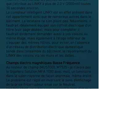
que j'attribue au LINKY à plus de 2.0 V (2000mV) toutes
30 secondes environ.
Le compteur intelligent LINKY est en effet présent dans
cet appartement ainsi que de nombreux autres dans le
bâtiment. La locataire ne s'en plaint pas. Néanmoins, il
faudrait idéalement équiper son coffret électrique d'un
filtre (voir page dédiée), mais pour compléter il
faudrait évidement demander aussi à ses voisins au
même étage, mais également à l'étage inférieur de
s'équiper des mêmes filtres, pour éviter, en l'absence
d'un réseau de distribution électrique domestique
blindé dans l'ensemble du bâtiment, le rayonnement du
LINKY des voisins via les murs et les dalles...
Champs électro magnétiques Basse Fréquence
Au testeur de champ (MUSTOOL MT525 - je n'avais pas
le Gigaherz Solution MFA 1000 avec moi), un luminaire
dans le salon rayonne de façon anormale, même éteint.
Le problème est réglé en inversant le sens d'enfichage
de la prise (Interrupteur situé sur le Neutre).
Une fois réglé, un autre souci apparait le long d'un mur,
juste à proximité du canapé. La locataire me dit qu'elle
ne peut pas dormir ou se reposer dans ce canapé.
C'est normal au vu du champ électrique qui apparait au
testeur: 119V/m au niveau de la tête (sachant qu'au
delà de 10V/m on considère un tel champ comme une
très forte anomalie (SBM 2008). Voir ci dessous le
relevé.
Autre point à noter, la cuisine est équipée d'une plaque
vitro céramique. Je profite de la présence de la
locataire pour la sensibiliser au rayonnement électro
magnétique de ce type d’équipement. Voir ci dessous