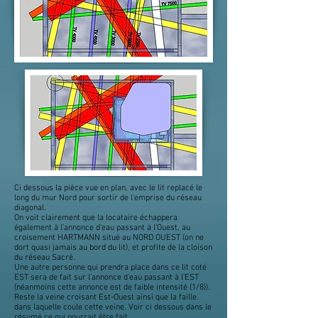
Ci dessous la pièce vue en plan, avec le lit replacé le
long du mur Nord pour sortir de l'emprise du réseau
diagonal.
On voit clairement que la locataire échappera
également à l'annonce d'eau passant à l'Ouest, au
croisement HARTMANN situé au NORD OUEST (on ne
dort quasi jamais au bord du lit), et profite de la cloison
du réseau Sacré.
Une autre personne qui prendra place dans ce lit coté
EST sera de fait sur l'annonce d'eau passant à l'EST
(néanmoins cette annonce est de faible intensité (1/8)).
Reste la veine croisant Est-Ouest ainsi que la faille
dans laquelle coule cette veine. Voir ci dessous dans le
résumé ce qui pourrait être fait.