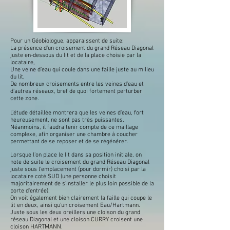
Pour un Géobiologue, apparaissent de suite:
La présence d'un croisement du grand Réseau Diagonal
juste en-dessous du lit et de la place choisie par la
locataire,
Une veine d'eau qui coule dans une faille juste au milieu
du lit,
De nombreux croisements entre les veines d'eau et
d'autres réseaux, b
ref de quoi fortement perturber
cette zone.
L'étude détaillée montrera que les veines d'eau, fort
heureusement, ne sont pas très puissantes.
Néanmoins, il faudra tenir compte de ce maillage
complexe, afin organiser une chambre à coucher
permettant de se reposer et de se régénérer.
Lorsque l'on place le lit dans sa position initiale, on
note de suite le croisement du grand Réseau Diagonal
juste sous l'emplacement (pour dormir) choisi par la
locataire coté SUD (une personne choisit
majoritairement de s'installer le plus loin possible de la
porte d'entrée).
On voit également bien clairement la faille qui coupe le
lit en deux, ainsi qu'un croisement Eau/Hartmann.
Juste sous les deux oreillers une cloison du grand
réseau Diagonal et une cloison CURRY croisent une
cloison HARTMANN.