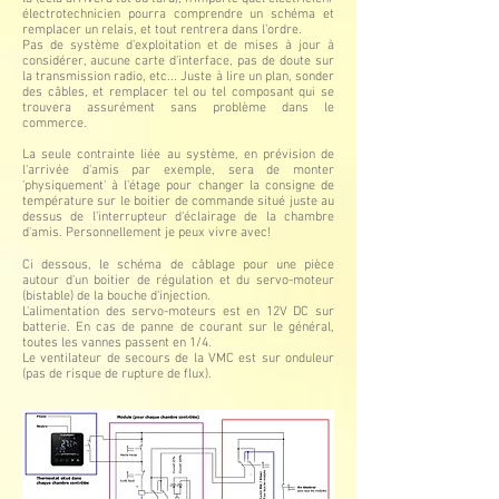
électrotechnicien pourra comprendre un schéma et
remplacer un relais, et tout rentrera dans l’ordre.
Pas de système d'exploitation et de mises à jour à
considérer, aucune carte d'interface, pas de doute sur
la transmission radio, etc... Juste à lire un plan, sonder
des câbles, et remplacer tel ou tel composant qui se
trouvera assurément sans problème dans le
commerce.
La seule contrainte liée au système, en prévision de
l'arrivée d'amis par exemple, sera de monter
'physiquement' à l'étage pour changer la consigne de
température sur le boitier de commande situé juste au
dessus de l’interrupteur d'éclairage de la chambre
d'amis. Personnellement je peux vivre avec!
Ci dessous, le schéma de câblage pour une pièce
autour d'un boitier de régulation et du servo-moteur
(bistable) de la bouche d'injection.
L'alimentation des servo-moteurs est en 12V DC sur
batterie. En cas de panne de courant sur le général,
toutes les vannes passent en 1/4.
Le ventilateur de secours de la VMC est sur onduleur
(pas de risque de rupture de flux).