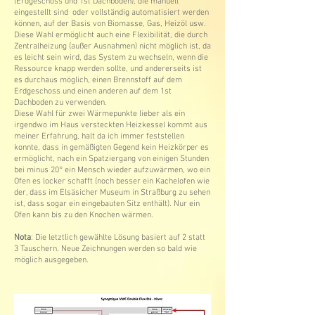
(Erdgeschoss und 1st Dachboden), die manuell
eingestellt sind oder vollständig automatisiert werden
können, auf der Basis von Biomasse, Gas, Heizöl usw.
Diese Wahl ermöglicht auch eine Flexibilität, die durch
Zentralheizung (außer Ausnahmen) nicht möglich ist, da
es leicht sein wird, das System zu wechseln, wenn die
Ressource knapp werden sollte, und andererseits ist
es durchaus möglich, einen Brennstoff auf dem
Erdgeschoss und einen anderen auf dem 1st
Dachboden zu verwenden.
Diese Wahl für zwei Wärmepunkte lieber als ein
irgendwo im Haus versteckten Heizkessel kommt aus
meiner Erfahrung, halt da ich immer feststellen
konnte, dass in gemäßigten Gegend kein Heizkörper es
ermöglicht, nach ein Spatziergang von einigen Stunden
bei minus 20° ein Mensch wieder aufzuwärmen, wo ein
Ofen es locker schafft (noch besser ein Kachelofen wie
der, dass im Elsäsicher Museum in Straßburg zu sehen
ist, dass sogar ein eingebauten Sitz enthält). Nur ein
Ofen kann bis zu den Knochen wärmen.
Nota
: Die letztlich gewählte Lösung basiert auf 2 statt
3 Tauschern. Neue Zeichnungen werden so bald wie
möglich ausgegeben.