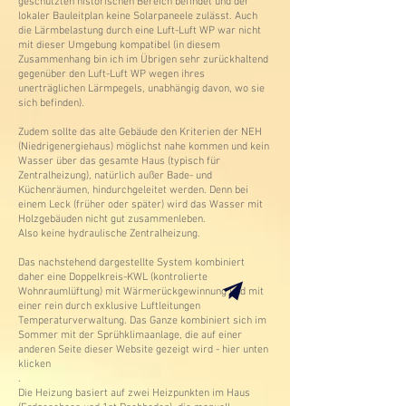
geschützten historischen Bereich befindet und der
lokaler Bauleitplan keine Solarpaneele zulässt. Auch
die Lärmbelastung durch eine Luft-Luft WP war nicht
mit dieser Umgebung kompatibel (in diesem
Zusammenhang bin ich im Übrigen sehr zurückhaltend
gegenüber den Luft-Luft WP wegen ihres
unerträglichen Lärmpegels, unabhängig davon, wo sie
sich befinden).
Zudem sollte das alte Gebäude den Kriterien der NEH
(Niedrigenergiehaus) möglichst nahe kommen und kein
Wasser über das gesamte Haus (typisch für
Zentralheizung), natürlich außer Bade- und
Küchenräumen, hindurchgeleitet werden. Denn bei
einem Leck (früher oder später) wird das Wasser mit
Holzgebäuden nicht gut zusammenleben.
Also keine hydraulische Zentralheizung.
Das nachstehend dargestellte System kombiniert
daher eine Doppelkreis-KWL (kontrolierte
Wohnraumlüftung) mit Wärmerückgewinnung und mit
einer rein durch exklusive Luftleitungen
Temperaturverwaltung. Das Ganze kombiniert sich im
Sommer mit der Sprühklimaanlage, die auf einer
anderen Seite dieser Website gezeigt wird - hier unten
klicken
.
Die Heizung basiert auf zwei Heizpunkten im Haus