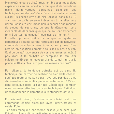
Mon expérience, ou plutôt mes nombreuses mauvaises
expériences en matière d’informatique et de domotique
m'ont définitivement convaincu d'exclure ces
techniques 'modernes'. Cela fera rire certains, mais
auront ils encore envie de rire lorsque dans 5 ou 10
ans, tout ce qu'ils se seront évertués à installer sera
devenu obsolète car impossible à réparer par manque
de pièces de rechange, ou que le dépanneur sera
incapable de dépanner quoi que ce soit car évidement
formé sur les techniques 'modernes' du moment?
En effet, je suis prêt à parier que les systèmes
domotiques actuels seront remplacés par de nouveaux
standards dans les années à venir, au rythme d'une
remise en question complète tous les 5 ans environ.
Quid de ce qu'il adviendra de vos systèmes achetés à
prix d'or? A la poubelle et remplacé (à prix d'or
évidemment!) par le nouveau standard, qui finira à la
poubelle 10 ans plus tard pour les mêmes raisons?
Par ailleurs, la tendance actuelle est au sans fil,
technique qui permet de réaliser de bien belle choses,
sauf que toute la maison sera traversée par des trains
d'informations véhiculés par une porteuse en 2.45Ghz,
dont j'explique dans la rubrique 'Géobiologie' combien
nous sommes affectés par ces techniques. Exit donc
de mon domicile la domotique aux standards actuels.
En résumé donc, l'automatisme choisi est une
commande câblée classique avec interrupteurs et
relais. Point.
J'en dors tranquille, car même lorsque je ne serai plus
là (cela arrivera tôt ou tard), n'importe quel électricien/