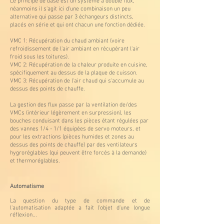
Le principe de base est un système à double flux,
néanmoins il s'agit ici d'une combinaison un peu
alternative qui passe par 3 échangeurs distincts,
placés en série et qui ont chacun une fonction dédiée.
VMC 1: Récupération du chaud ambiant (voire
refroidissement de l'air ambiant en récupérant l'air
froid sous les toitures).
VMC 2: Récupération de la chaleur produite en cuisine,
spécifiquement au dessus de la plaque de cuisson.
VMC 3: Récupération de l'air chaud qui s'accumule au
dessus des points de chauffe.
La gestion des flux passe par la ventilation de/des
VMCs (intérieur légèrement en surpression), les
bouches conduisant dans les pièces étant régulées par
des vannes 1/4 - 1/1 équipées de servo moteurs, et
pour les extractions (pièces humides et zones au
dessus des points de chauffe) par des ventilateurs
hygroréglables (qui peuvent être forcés à la demande)
et thermoréglables.
Automatisme
La question du type de commande et de
l'automatisation adaptée a fait l'objet d'une longue
réflexion...