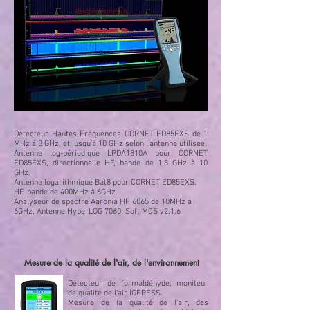
Détecteur Hautes Fréquences
CORNET
ED85EXS de 1
MHz à 8 GHz, et jusqu’à 10 GHz selon l’antenne utilisée.
Antenne log-périodique LPDA1810A pour CORNET
ED85EXS, directionnelle HF, bande de 1,8 GHz à 10
GHz.
Antenne logarithmique Bat8 pour CORNET ED85EXS,
HF, bande de 400MHz à 6GHz.
Analyseur de spectre Aaronia HF 6065 de 10MHz à
6GHz, Antenne HyperLOG 7060, Soft MCS v2.1.6
Mesure de la qualité de l'air, de l'environnement
D
étecteur de formaldéhyde, moniteur
de qualité de l’air IGERESS.
Mesure de la qualité de l'air, des